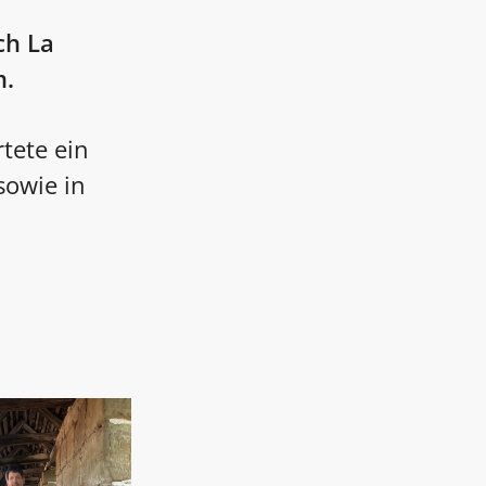
ch La
m.
tete ein
sowie in