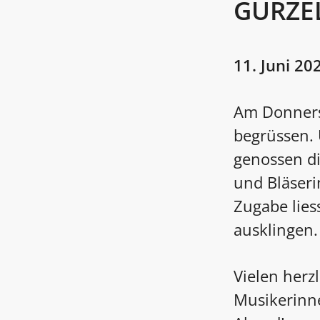
GURZE
11. Juni 20
Am Donnerst
begrüssen.
genossen d
und Bläseri
Zugabe lies
ausklingen.
Vielen her
Musikerinn