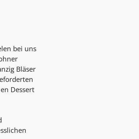
len bei uns
ohner
nzig Bläser
geforderten
nen Dessert
d
sslichen